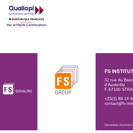
FS INSTITU
32 rue du Bass
d'Austerlitz
F-67100 STR
+33(3) 88 24 9
contact@fs-inst
Déclaration d’activité