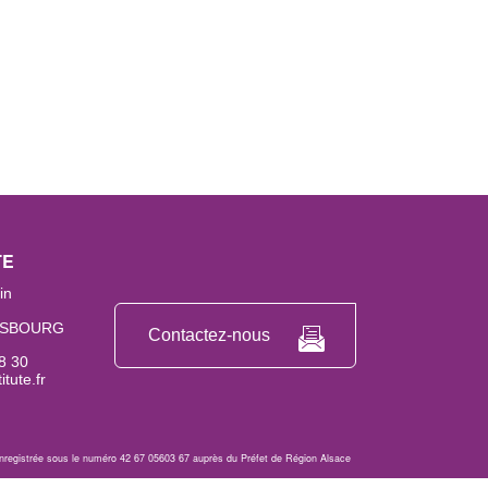
TE
in
ASBOURG
Contactez-nous
8 30
itute.fr
 enregistrée sous le numéro 42 67 05603 67 auprès du Préfet de Région Alsace